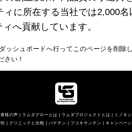
ィに所在する当社では2,000
ティへ貢献しています。
ダッシュボード
へ行ってこのページを削除
さい !
験者様の声
|
ラムダグローとは
|
ラムダプロジェクトとは
|
ミノキ
全性
|
クリニックと比較
|
バナチン
|
フコキサンチン
|
キャンペー