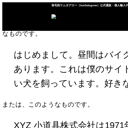
発毛剤ラムダグロー（lambdagrow）公式通販・個人輸入
これはサンプルページです。同じ位置に固定
稿とは異なります。サイト訪問者に対して
なものです。
はじめまして。昼間はバイ
トップ
商品一覧
ご体験者様
あります。これは僕のサイ
い犬を飼っています。好き
または、このようなものです。
XYZ 小道具株式会社は1