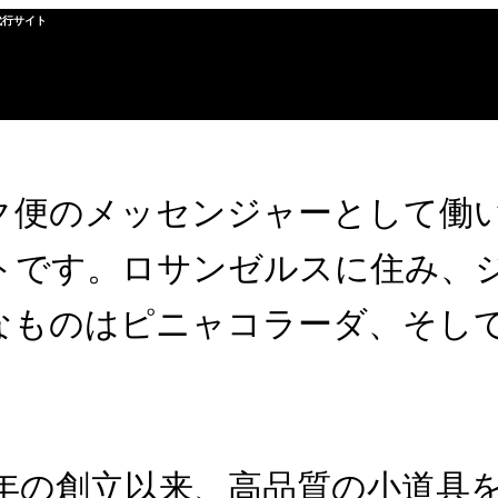
代行サイト
され、(多くのテーマでは) サイトナビゲ
自分のことを説明する自己紹介ページを作成
ク便のメッセンジャーとして働
の声
ラムダグローの効果
ラムダプロジェクトとは
トです。ロサンゼルスに住み、
安全性
なものはピニャコラーダ、そし
971年の創立以来、高品質の小道