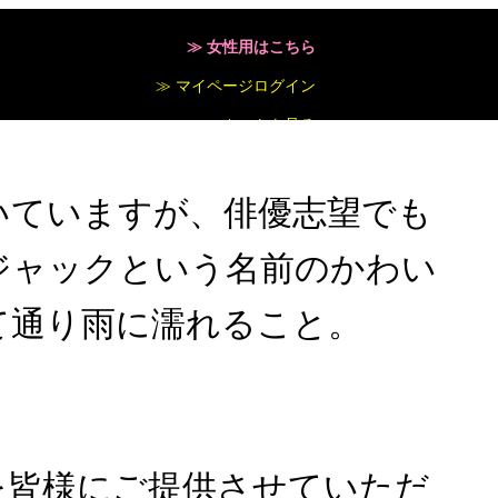
≫ 女性用はこちら
ーションメニューに含まれるため、ブログ投
≫ マイページログイン
するのが一般的です。たとえば以下のよう
≫ カートを見る
いていますが、俳優志望でも
ミノキシジル
フィナステライド
ジャックという名前のかわい
て通り雨に濡れること。
具を皆様にご提供させていただ