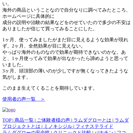
い。
海外の商品ということなので自分なりに調べてみたところ、
ホームページに具体的に
成分の説明や治験の結果などをのせていたので多少の不安は
ありましたが信じて買ってみることにした。
1ヶ月、使ってみましたがまだ目に見えるような効果が現れ
ず。2ヶ月、全然効果が目に見えない。
やっぱり海外のものなので効果が期待できないのかな。あ
と、1ヶ月使ってみて効果が出なかったら諦めようと思って
いました。
3ヶ月、頭頂部の薄いのが少しですが無くなってきたような
気がします。
このまま生えてくることを期待しています。
使用者の声一覧 ＞
TOP
|
商品一覧
|
ご体験者様の声
|
ラムダグローとは
|
ラムダ
プロジェクトとは
|
ミノキシジル
|
フィナステライド
ラムダグローの安全性
|
クリニックと比較
|
バナチン
|
フコ