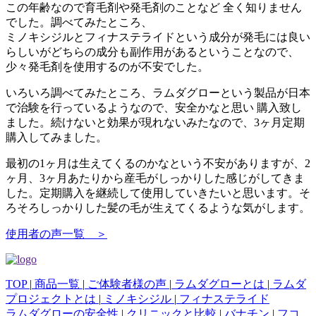
この年齢なので育毛剤や発毛剤のことなど 全く知りません
でした。調べてみたところ、
ミノキシジルとフィナステライドという成分が発毛には良い
らしいがどちらの成分も副作用があるということなので、
少々発毛剤を使用するのが不安でした。
いろいろ調べてみたところ、ラムダグローという製品が日本
で治験を行っているようなので、安全かなと思い 購入致し
ました。続けないと効果が現れないみたなので、3ヶ月定期
購入してみました。
最初の1ヶ月は生えてくるのかなという不安がありますが、2
ヶ月、3ヶ月あたりから産毛がしっかりした感じがしてきま
した。定期購入を継続して使用していきたいと思います。そ
ろそろしっかりした髪の毛が生えてくるような気がします。
使用者の声一覧 ＞
TOP
|
商品一覧
|
ご体験者様の声
|
ラムダグローとは
|
ラムダ
プロジェクトとは
|
ミノキシジル
|
フィナステライド
ラムダグローの安全性
|
クリニックと比較
|
バナチン
|
フコ